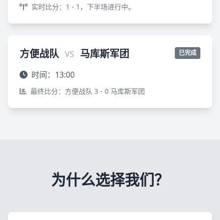
实时比分：1 - 1，下半场进行中。
方便战队
马库斯军团
VS
已完成
时间：
13:00
最终比分：方便战队 3 - 0 马库斯军团
为什么选择我们？