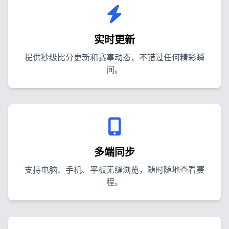
实时更新
提供秒级比分更新和赛事动态，不错过任何精彩瞬
间。
多端同步
支持电脑、手机、平板无缝浏览，随时随地查看赛
程。