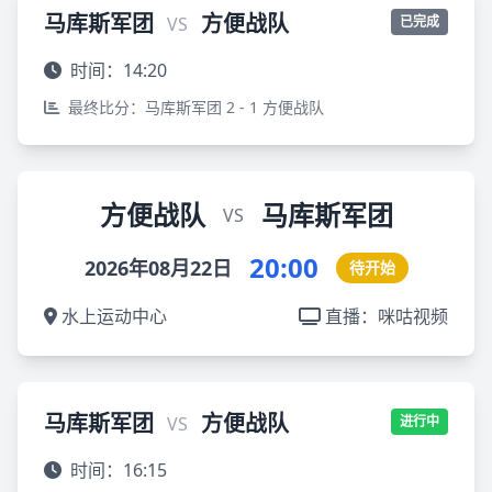
马库斯军团
方便战队
VS
已完成
时间：
14:20
最终比分：马库斯军团 2 - 1 方便战队
方便战队
马库斯军团
VS
20:00
2026年08月22日
待开始
水上运动中心
直播：咪咕视频
马库斯军团
方便战队
VS
进行中
时间：
16:15